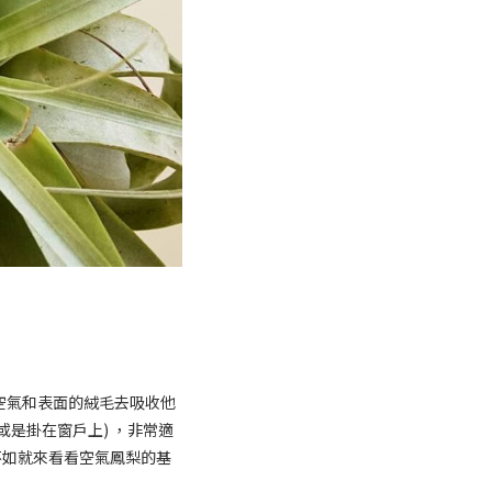
以透過空氣和表面的絨毛去吸收他
是掛在窗戶上) ，非常適
不如就來看看空氣鳳梨的基