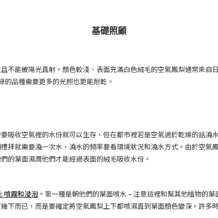
基礎照顧
並且不能被陽光直射。顏色較淺、表面充滿白色絨毛的空氣鳳梨通常來自日
深綠的品種需要更多的光照也更能耐乾。
需要吸收空氣裡的水份就可以生存，但在都市裡若是空氣過於乾燥的話澆
個禮拜就需要澆一次水，澆水的頻率要看環境狀況和澆水方式。由於空氣
他們的葉面濕潤他們才能經過表面的絨毛吸收水份。
: 噴霧和浸泡
。第一種是朝他們的葉面噴水 – 注意這裡和幫其他植物的
噴幾下而已，而是要確定將空氣鳳梨上下都噴濕直到葉面顏色變深。許多
。