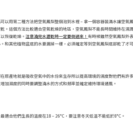
可以用第二種方法把空氣鳳梨整個泡到水裡 – 拿一個容器裝滿水讓空氣鳳
瀝乾。這個方法比較適合空氣乾燥的地區，空氣鳳梨不能長時間維持在濕
可以恢復乾燥。
注意澆完水瀝乾時一定要倒過來！
有時候雖然空氣鳳梨外
心。和其他植物盆底的水要漏掉一樣，必須確定等到空氣鳳梨底部乾了才
梨在原產地就是吸收空氣中的水份來生存所以提高環境的濕度對他們有許
在增加濕度的同時要調整澆水的方式和頻率並確定維持環境通風。
適合他們生長的溫度在18 – 26°C，要注意冬天低溫不能低於8°C。