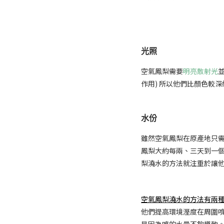
光照
空氣鳳梨需要
明亮散射光
作用) 所以他們比顏色較
水份
雖然空氣鳳梨在原產地只
鳳梨大約每兩、三天到一
梨澆水的方法就注重於讓
空氣鳳梨澆水的方法有兩種
他們提高環境溼度在周圍
是因為噴的水量不夠導致