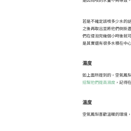
若是不確定該噴多少水的話
之後再取出並將他們倒掛
們在侵泡完幾個小時後就
是其實還有很多水積在中
濕度
如上面所提到的，空氣鳳
招幫他們提高濕度
，記得
溫度
空氣鳳梨喜歡溫暖的環境，最