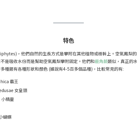
特色
piphytes)，他們自然的生長方式是攀附在其他植物或樹幹上。空氣鳳
用不是吸收水份而是幫助空氣鳳梨攀附固定。他們和
鹿角蕨
類似，真正的
種類有各種形狀和顏色 (據說有4-5百多個品種)，比較常見的有:
aphica 霸王
-medusae 女皇頭
tha 小精靈
a 小蝴蝶