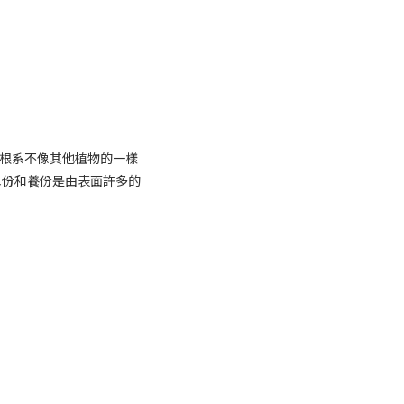
梨的根系不像其他植物的一樣
水份和養份是由表面許多的