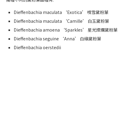
Dieffenbachia maculata ‘Exotica’ 噴雪黛粉葉
Dieffenbachia maculata ‘Camille’ 白玉黛粉葉
Dieffenbachia amoena ‘Sparkles’ 星光燦爛黛粉葉
Dieffenbachia seguine ‘Anna’ 白緣黛粉葉
Dieffenbachia oerstedii