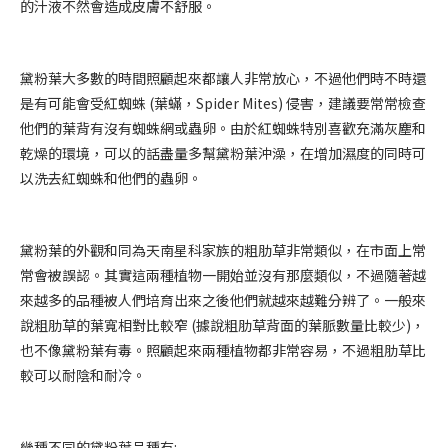
的汁液不然會造成皮膚不舒服。
黛粉葉大多數的時間照顧起來都讓人非常放心，不過他們時不時還
是有可能會受紅蜘蛛 (葉蟎，Spider Mites) 侵害，建議要常常檢查
他們的葉背有沒有蜘蛛網或蟲卵。由於紅蜘蛛特別喜歡充滿灰塵和
乾燥的環境，可以的話盡量多幫黛粉葉沖澡，在增加濕度的同時可
以洗去紅蜘蛛和他們的蟲卵。
黛粉葉的外觀和同為天南星科家族的粗肋草非常類似，在市面上常
常會被誤認。其實這兩種植物一開始並沒有那麼類似，不過隨著越
來越多的品種被人們培育出來之後他們就越來越難分辨了。一般來
說粗肋草的葉寬相對比較窄 (據說粗肋草背面的葉脈數量比較少)，
也不像黛粉葉有毒。照顧起來兩種植物都非常容易，不過粗肋草比
較可以耐陰和耐冷。
幾種不同的黛粉葉品種有: