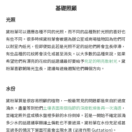
基礎照顧
光照
黛粉葉可以適應各種不同的光照，而不同的品種對於光照的喜好也
有些不同。很多時候黛粉葉會被選為辦公室或商場植物因為他們可
以耐室內低光，但即便如此若是光照不足的話他們將會生長停滯，
有些品種的花紋將會淡化或甚至消失。以大多數的品種來說，如果
希望他們有漂亮的花紋的話建議最好要給予
充足的明亮散射光
。黛
粉葉喜歡朝陽光生長，建議每過幾週幫他們轉個方向。
水份
黛粉葉算是很容易照顧的植物，一般最常見的問題都是來自於過度
澆水。盡量等到他們
土壤表面兩個指節的深度乾燥後再一次澆透
，
並確定將外盆或積水盤裡多餘的水份倒掉。若是一開始不確定該澆
多少水的話建議寧願讓土偏乾也不要過濕。黛粉葉在水份充足或甚
至過多的情況下葉面可能會出現水滴 (泌液作用 Guttation)。