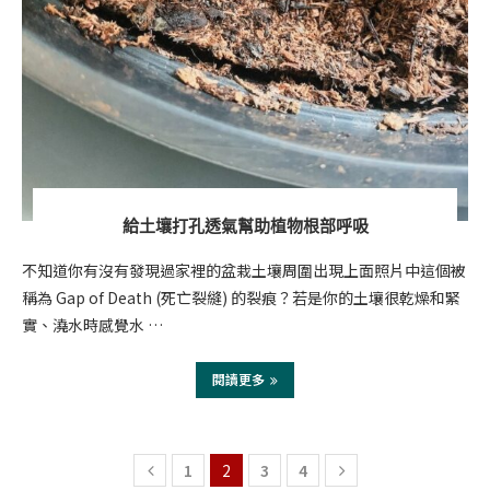
給土壤打孔透氣幫助植物根部呼吸
不知道你有沒有發現過家裡的盆栽土壤周圍出現上面照片中這個被
稱為 Gap of Death (死亡裂縫) 的裂痕？若是你的土壤很乾燥和緊
實、澆水時感覺水 …
閱讀更多
1
2
3
4